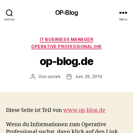
OP-Blog
Suchen
Menü
Kategorien
IT BUSINIESS MANAGER
OPERATIVE PROFESSIONAL IHK
op-blog.de
Von
sstork
Juni 29, 2016
Beitragsautor
Beitragsdatum
Diese Seite ist Teil von
www.op-blog.de
Wenn du Informationen zum Operative
Professional suchst, dann klick auf den Link.